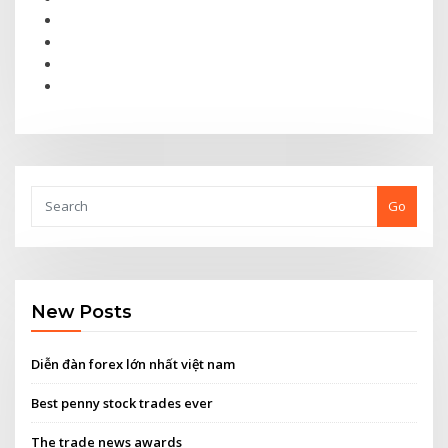
Go
New Posts
Diễn đàn forex lớn nhất việt nam
Best penny stock trades ever
The trade news awards