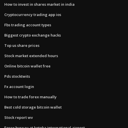
How to invest in shares market in india
Cryptocurrency trading app ios
Fbs trading account types
Biggest crypto exchange hacks
Top us share prices
Stock market extended hours
Online bitcoin wallet free
Pds stocktwits
Fx account login
How to trade forex manually
Best cold storage bitcoin wallet
Stock report wv
Forex bureau at kotoka international airport